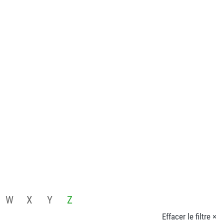
W
X
Y
Z
Effacer le filtre ×