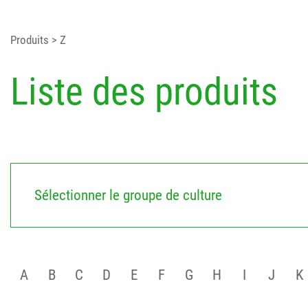
Produits
> Z
Liste des produits
Sélectionner le groupe de culture
A
B
C
D
E
F
G
H
I
J
K