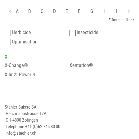
A
B
C
D
E
F
G
H
I
J
Effacer le filtre ×
Herbicide
Insecticide
Optimisation
X
X-Change®
Xenturion®
Xilin® Power S
Stähler Suisse SA
Henzmannstrasse 17A
CH-4800 Zofingen
Téléphone
+41 (0)62 746 80 00
info@staehler.ch