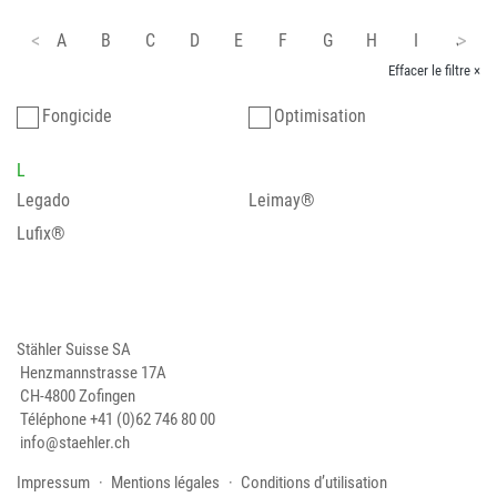
A
B
C
D
E
F
G
H
I
J
Effacer le filtre ×
Fongicide
Optimisation
L
Legado
Leimay®
Lufix®
Stähler Suisse SA
Henzmannstrasse 17A
CH-4800 Zofingen
Téléphone
+41 (0)62 746 80 00
info@staehler.ch
Impressum
Mentions légales
Conditions d’utilisation