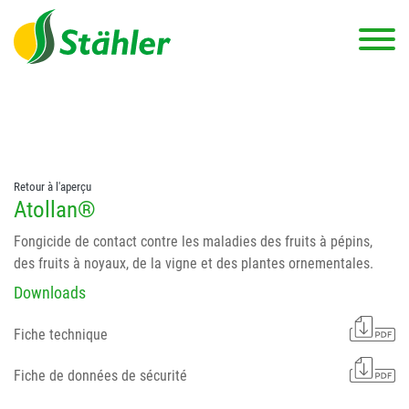
string(78) "Test 12 {FONT:12} // Dosierungen: test 123 dfasdf
asdfW134 245 34" string(62) "Test 12 {FONT:12} Dosierungen: test
123 dfasdf asdfW134 245 34"
Retour à l'aperçu
Atollan®
Fongicide de contact contre les maladies des fruits à pépins,
des fruits à noyaux, de la vigne et des plantes ornementales.
Downloads
Fiche technique
Fiche de données de sécurité