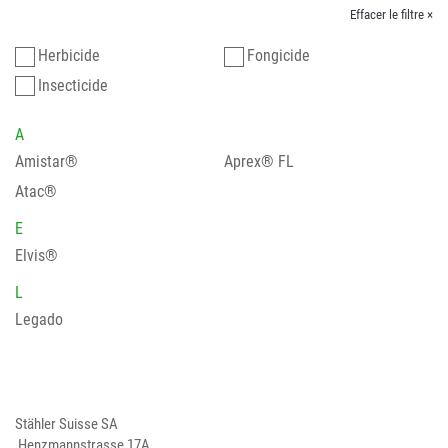
Effacer le filtre ×
Herbicide
Fongicide
Insecticide
A
Amistar®
Aprex® FL
Atac®
E
Elvis®
L
Legado
Stähler Suisse SA
Henzmannstrasse 17A