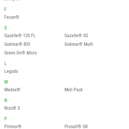
F
Fezan®
G
Gazelle® 120 FL
Gazelle® SG
Goëmar® BIO
Goëmar® Multi
Green On® Micro
L
Legado
M
Medax®
Meli Pack
N
Nizo® S
P
Pirimor®
Prosulf® GR