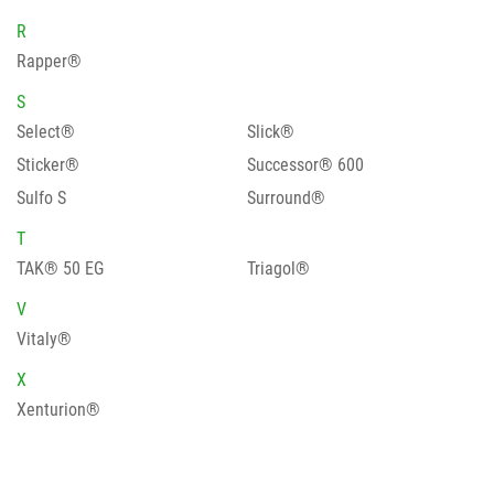
R
Rapper®
S
Select®
Slick®
Sticker®
Successor® 600
Sulfo S
Surround®
T
TAK® 50 EG
Triagol®
V
Vitaly®
X
Xenturion®