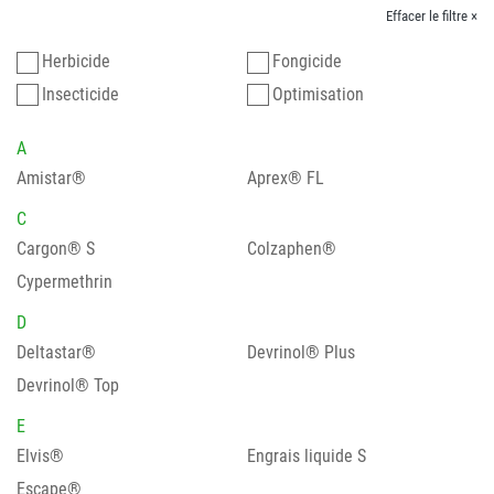
Effacer le filtre ×
Herbicide
Fongicide
Insecticide
Optimisation
A
Amistar®
Aprex® FL
C
Cargon® S
Colzaphen®
Cypermethrin
D
Deltastar®
Devrinol® Plus
Devrinol® Top
E
Elvis®
Engrais liquide S
Escape®