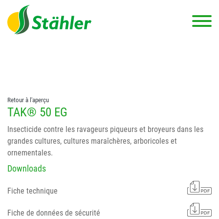
string(78) "Test 12 {FONT:12} // Dosierungen: test 123 dfasdf
asdfW134 245 34" string(62) "Test 12 {FONT:12} Dosierungen: test
123 dfasdf asdfW134 245 34"
Retour à l'aperçu
TAK® 50 EG
Insecticide contre les ravageurs piqueurs et broyeurs dans les
grandes cultures, cultures maraîchères, arboricoles et
ornementales.
Downloads
Fiche technique
Fiche de données de sécurité