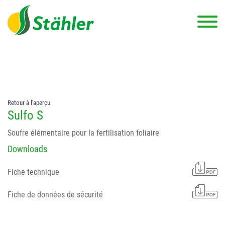
string(78) "Test 12 {FONT:12} // Dosierungen: test 123 dfasdf
asdfW134 245 34" string(62) "Test 12 {FONT:12} Dosierungen: test
123 dfasdf asdfW134 245 34"
Retour à l'aperçu
Sulfo S
Soufre élémentaire pour la fertilisation foliaire
Downloads
Fiche technique
Fiche de données de sécurité