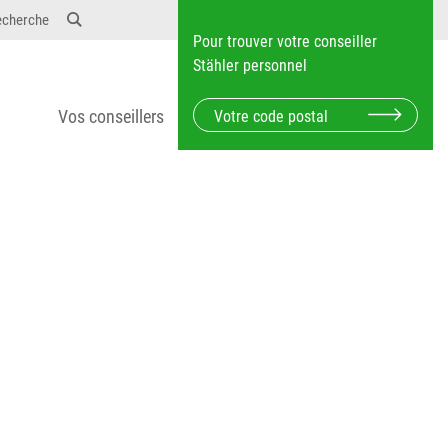
12} Dosierungen: test 123 dfasdf asdfW134 245 34"
echerche
Pour trouver votre conseiller
Stähler personnel
Vos conseillers