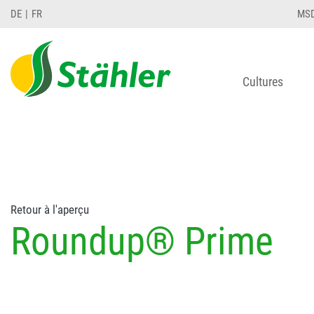
string(78) "Test 12 {FONT:12} // Dosierungen: test 1
DE
FR
MS
Cultures
Retour à l'aperçu
Roundup® Prime