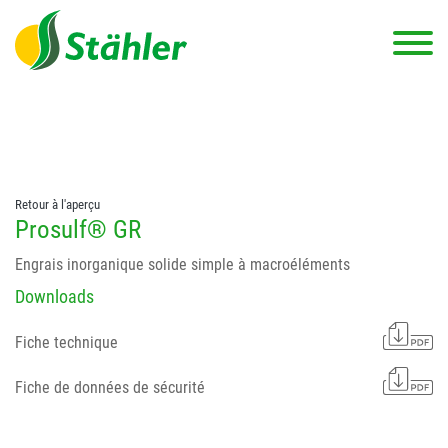
string(78) "Test 12 {FONT:12} // Dosierungen: test 123 dfasdf
asdfW134 245 34" string(62) "Test 12 {FONT:12} Dosierungen: test
123 dfasdf asdfW134 245 34"
Retour à l'aperçu
Prosulf® GR
Engrais inorganique solide simple à macroéléments
Downloads
Fiche technique
Fiche de données de sécurité