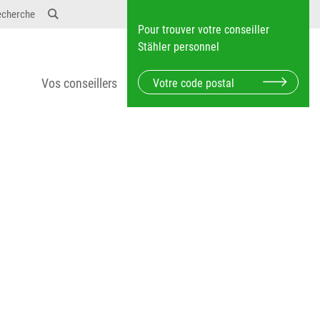
12} Dosierungen: test 123 dfasdf asdfW134 245 34"
echerche
Pour trouver votre conseiller
Stähler personnel
Vos conseillers