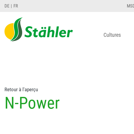
string(78) "Test 12 {FONT:12} // Dosierungen: test 1
DE
FR
MS
Cultures
Retour à l'aperçu
N-Power