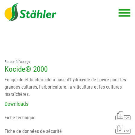
string(78) "Test 12 {FONT:12} // Dosierungen: test 123 dfasdf
asdfW134 245 34" string(62) "Test 12 {FONT:12} Dosierungen: test
123 dfasdf asdfW134 245 34"
Retour à l'aperçu
Kocide® 2000
Fongicide et bactéricide à base d'hydroxyde de cuivre pour les
grandes cultures, l’arboriculture, la viticulture et les cultures
maraîchères.
Downloads
Fiche technique
Fiche de données de sécurité