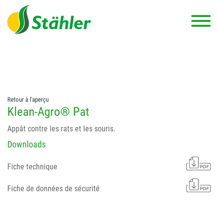
string(78) "Test 12 {FONT:12} // Dosierungen: test 123 dfasdf
asdfW134 245 34" string(62) "Test 12 {FONT:12} Dosierungen: test
123 dfasdf asdfW134 245 34"
Retour à l'aperçu
Klean-Agro® Pat
Appât contre les rats et les souris.
Downloads
Fiche technique
Fiche de données de sécurité