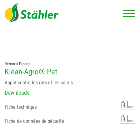
string(78) "Test 12 {FONT:12} // Dosierungen: test 123 dfasdf
asdfW134 245 34" string(62) "Test 12 {FONT:12} Dosierungen: test
123 dfasdf asdfW134 245 34"
Retour à l'aperçu
Klean-Agro® Pat
Appât contre les rats et les souris.
Downloads
Fiche technique
Fiche de données de sécurité