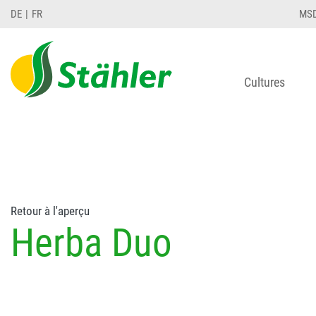
string(78) "Test 12 {FONT:12} // Dosierungen: test 1
DE
FR
MS
Cultures
Retour à l'aperçu
Herba Duo