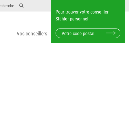
12} Dosierungen: test 123 dfasdf asdfW134 245 34"
echerche
Pour trouver votre conseiller
Stähler personnel
Vos conseillers