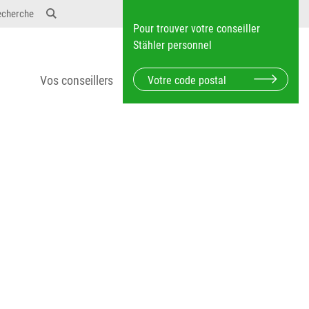
12} Dosierungen: test 123 dfasdf asdfW134 245 34"
echerche
Pour trouver votre conseiller
Stähler personnel
Vos conseillers