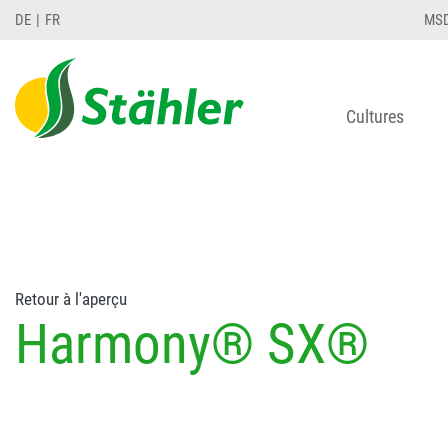
string(78) "Test 12 {FONT:12} // Dosierungen: test 1
DE
FR
MS
Cultures
Retour à l'aperçu
Harmony® SX®