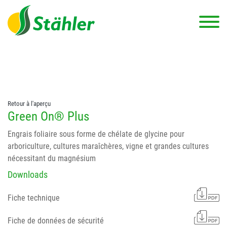
string(78) "Test 12 {FONT:12} // Dosierungen: test 123 dfasdf
asdfW134 245 34" string(62) "Test 12 {FONT:12} Dosierungen: test
123 dfasdf asdfW134 245 34"
Retour à l'aperçu
Green On® Plus
Engrais foliaire sous forme de chélate de glycine pour
arboriculture, cultures maraîchères, vigne et grandes cultures
nécessitant du magnésium
Downloads
Fiche technique
Fiche de données de sécurité