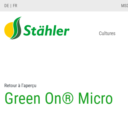
string(78) "Test 12 {FONT:12} // Dosierungen: test 1
DE
FR
MS
Cultures
Retour à l'aperçu
Green On® Micro