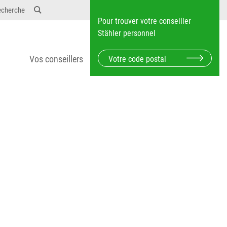
12} Dosierungen: test 123 dfasdf asdfW134 245 34"
echerche
Pour trouver votre conseiller
Stähler personnel
Vos conseillers