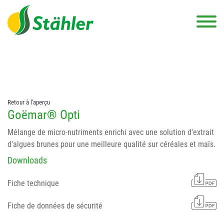
string(78) "Test 12 {FONT:12} // Dosierungen: test 123 dfasdf
asdfW134 245 34" string(62) "Test 12 {FONT:12} Dosierungen: test
123 dfasdf asdfW134 245 34"
Retour à l'aperçu
Goëmar® Opti
Mélange de micro-nutriments enrichi avec une solution d'extrait
d'algues brunes pour une meilleure qualité sur céréales et maïs.
Downloads
Fiche technique
Fiche de données de sécurité