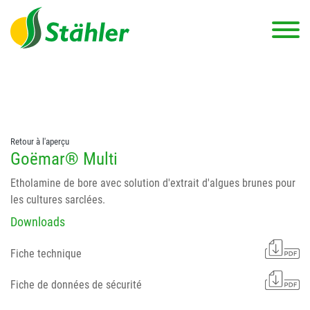
string(78) "Test 12 {FONT:12} // Dosierungen: test 123 dfasdf
asdfW134 245 34" string(62) "Test 12 {FONT:12} Dosierungen: test
123 dfasdf asdfW134 245 34"
Retour à l'aperçu
Goëmar® Multi
Etholamine de bore avec solution d'extrait d'algues brunes pour
les cultures sarclées.
Downloads
Fiche technique
Fiche de données de sécurité