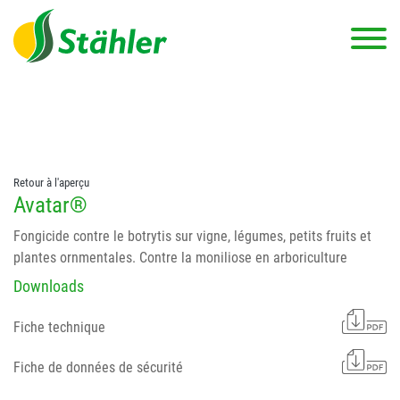
string(78) "Test 12 {FONT:12} // Dosierungen: test 123 dfasdf
asdfW134 245 34" string(62) "Test 12 {FONT:12} Dosierungen: test
123 dfasdf asdfW134 245 34"
Retour à l'aperçu
Avatar®
Fongicide contre le botrytis sur vigne, légumes, petits fruits et
plantes ornmentales. Contre la moniliose en arboriculture
Downloads
Fiche technique
Fiche de données de sécurité