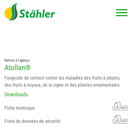
string(78) "Test 12 {FONT:12} // Dosierungen: test 123 dfasdf
asdfW134 245 34" string(62) "Test 12 {FONT:12} Dosierungen: test
123 dfasdf asdfW134 245 34"
Retour à l'aperçu
Atollan®
Fongicide de contact contre les maladies des fruits à pépins,
des fruits à noyaux, de la vigne et des plantes ornementales.
Downloads
Fiche technique
Fiche de données de sécurité