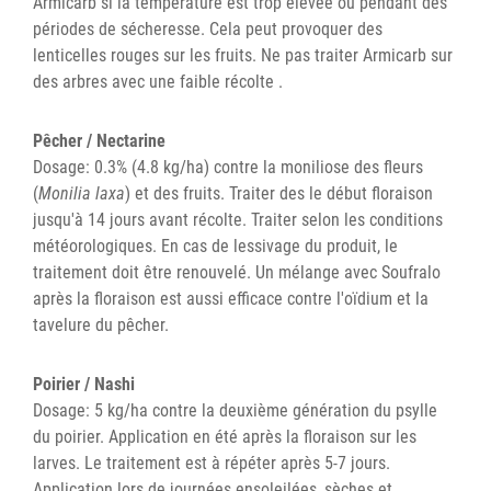
Armicarb si la température est trop élevée ou pendant des
périodes de sécheresse. Cela peut provoquer des
lenticelles rouges sur les fruits. Ne pas traiter Armicarb sur
des arbres avec une faible récolte .
Pêcher / Nectarine
Dosage: 0.3% (4.8 kg/ha) contre la moniliose des fleurs
(
Monilia laxa
) et des fruits. Traiter des le début floraison
jusqu'à 14 jours avant récolte. Traiter selon les conditions
météorologiques. En cas de lessivage du produit, le
traitement doit être renouvelé. Un mélange avec Soufralo
après la floraison est aussi efficace contre l'oïdium et la
tavelure du pêcher.
Poirier / Nashi
Dosage: 5 kg/ha contre la deuxième génération du psylle
du poirier. Application en été après la floraison sur les
larves. Le traitement est à répéter après 5-7 jours.
Application lors de journées ensoleilées, sèches et