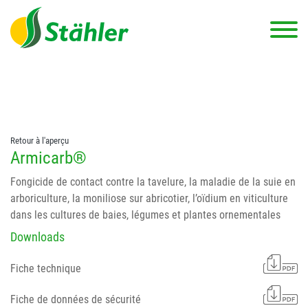
string(78) "Test 12 {FONT:12} // Dosierungen: test 123 dfasdf
asdfW134 245 34" string(62) "Test 12 {FONT:12} Dosierungen: test
123 dfasdf asdfW134 245 34"
Retour à l'aperçu
Armicarb®
Fongicide de contact contre la tavelure, la maladie de la suie en
arboriculture, la moniliose sur abricotier, l’oïdium en viticulture
dans les cultures de baies, légumes et plantes ornementales
Downloads
Fiche technique
Fiche de données de sécurité