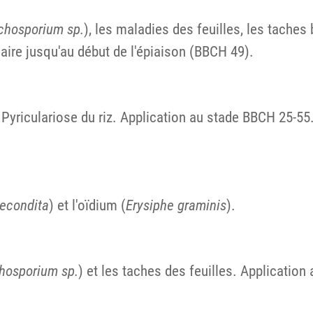
chosporium sp.
), les maladies des feuilles, les tache
liaire jusqu'au début de l'épiaison (BBCH 49).
 Pyriculariose du riz. Application au stade BBCH 25-5
recondita
) et l'oïdium (
Erysiphe graminis
).
hosporium sp.
) et les taches des feuilles. Applicati