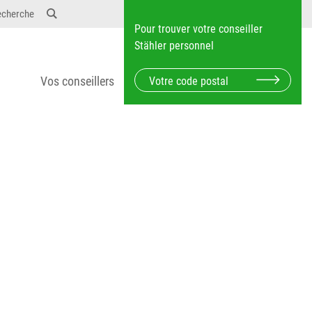
12} Dosierungen: test 123 dfasdf asdfW134 245 34"
echerche
Pour trouver votre conseiller
Stähler personnel
Vos conseillers