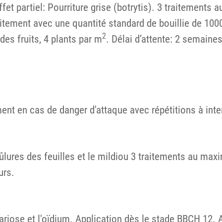
Effet partiel: Pourriture grise (botrytis). 3 traitement
tement avec une quantité standard de bouillie de 1000
2
des fruits, 4 plants par m
. Délai d’attente: 2 semaines
ent en cas de danger d'attaque avec répétitions à inter
brûlures des feuilles et le mildiou 3 traitements au ma
urs.
ariose et l'oïdium. Application dès le stade BBCH 12.