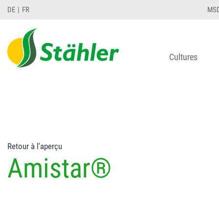
string(78) "Test 12 {FONT:12} // Dosierungen: test 1
DE
FR
MS
Cultures
Retour à l'aperçu
Amistar®