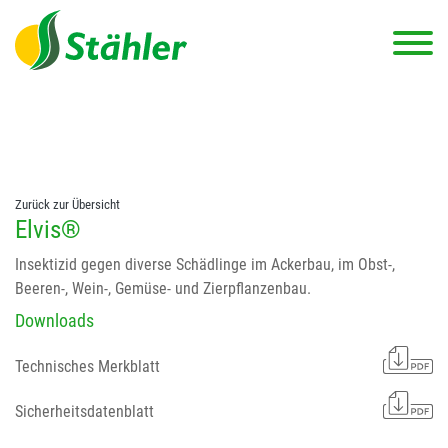
string(78) "Test 12 {FONT:12} // Dosierungen: test 123 dfasdf
asdfW134 245 34" string(62) "Test 12 {FONT:12} Dosierungen: test
123 dfasdf asdfW134 245 34"
Zurück zur Übersicht
Elvis®
Insektizid gegen diverse Schädlinge im Ackerbau, im Obst-,
Beeren-, Wein-, Gemüse- und Zierpflanzenbau.
Downloads
Technisches Merkblatt
Sicherheitsdatenblatt